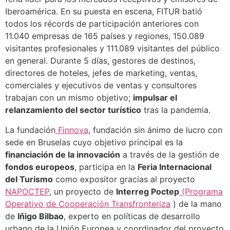
Iberoamérica. En su puesta en escena, FITUR batió
todos los récords de participación anteriores con
11.040 empresas de 165 países y regiones, 150.089
visitantes profesionales y 111.089 visitantes del público
en general. Durante 5 días, gestores de destinos,
directores de hoteles, jefes de marketing, ventas,
comerciales y ejecutivos de ventas y consultores
trabajan con un mismo objetivo;
impulsar el
relanzamiento del sector turístico
tras la pandemia.
La fundación
Finnova
, fundación sin ánimo de lucro con
sede en Bruselas cuyo objetivo principal es la
financiación de la innovación
a través de la gestión de
fondos europeos
, participa en la
Feria Internacional
del Turismo
como expositor gracias al proyecto
NAPOCTEP
, un proyecto de
Interreg Poctep
(Programa
Operativo de Cooperación Transfronteriza
) de la mano
de
Iñigo Bilbao
, experto en políticas de desarrollo
urbano de la Unión Europea y coordinador del proyecto