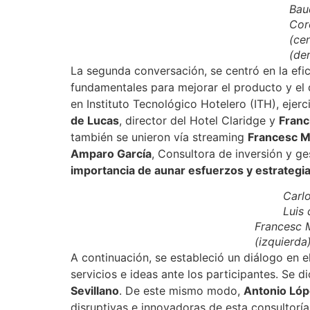
Bau
Cor
(ce
(de
La segunda conversación, se centró en la efici
fundamentales para mejorar el producto y el 
en Instituto Tecnológico Hotelero (ITH), ej
de Lucas
, director del Hotel Claridge y
Franc
también se unieron vía streaming
Francesc M
Amparo García
, Consultora de inversión y g
importancia de aunar esfuerzos y estrategia
Carl
Luis 
Francesc M
(izquierda
A continuación, se estableció un diálogo en 
servicios e ideas ante los participantes. Se 
Sevillano
. De este mismo modo,
Antonio Lóp
disruptivas e innovadoras de esta consultorí