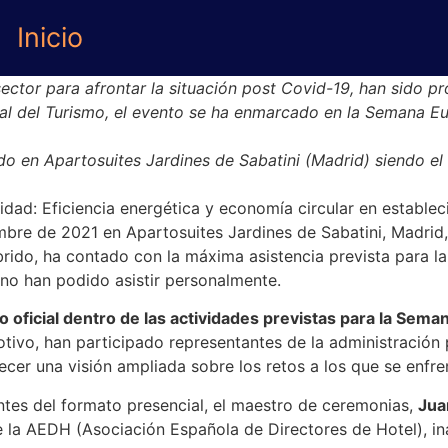
Inicio
ctor para afrontar la situación post Covid-19, han sido pr
al del Turismo, el evento se ha enmarcado en la Semana Eu
do en Apartosuites Jardines de Sabatini (Madrid) siendo el 
dad: Eficiencia energética y economía circular en establecim
embre de 2021 en Apartosuites Jardines de Sabatini, Madrid
rido, ha contado con la máxima asistencia prevista para la
no han podido asistir personalmente.
 oficial dentro de las actividades previstas para la Sema
tivo, han participado representantes de la administración p
ecer una visión ampliada sobre los retos a los que se enfren
entes del formato presencial, el maestro de ceremonias,
Jua
e la AEDH (Asociación Española de Directores de Hotel), i