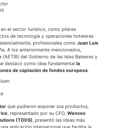
ctor
id
en el sector turístico, como pilares
ectos de tecnología y operaciones hoteleras
presencialmente, profesionales como
Juan Luis
aña. A los anteriormente mencionados,
a (AETIB) del Gobierno de las Islas Baleares y
e, se destacó como idea fundamental
la
cciones de captación de fondos europeos
.
 Juan
ca
tor
que pudieron exponer sus productos,
rice
, representado por su CFO,
Wences
lutions (TDDS)
, presentó las ideas más
, una aplicación internacional que facilita la