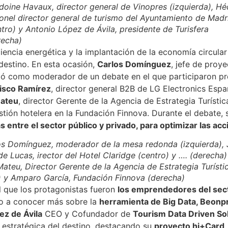
doine Havaux, director general de Vinopres (izquierda), Hé
onel director general de turismo del Ayuntamiento de Madr
ntro) y Antonio López de Ávila, presidente de Turisfera
recha)
encia energética y la implantación de la economía circular 
destino. En esta ocasión,
Carlos Domínguez
, jefe de proy
erció como moderador de un debate en el que participaron 
isco Ramírez
, director general B2B de LG Electronics Esp
ateu
, director Gerente de la Agencia de Estrategia Turístic
estión hotelera en la Fundación Finnova. Durante el debat
s entre el sector público y privado, para optimizar las a
os Domínguez, moderador de la mesa redonda (izquierda),
de Lucas, irector del Hotel Claridge (centro) y …. (derecha)
ateu, Director Gerente de la Agencia de Estrategia Turísti
) y Amparo García, Fundación Finnova (derecha)
el que los protagonistas fueron
los emprendedores del sec
dio a conocer más sobre la
herramienta de Big Data, Beonp
ez de Ávila
CEO y Cofundador de
Tourism Data Driven So
a estratégica del destino, destacando su
proyecto hi+Card