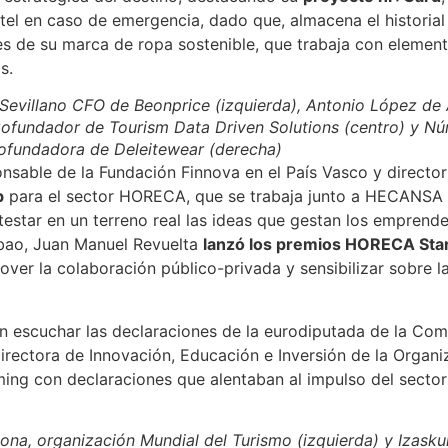
hotel en caso de emergencia, dado que, almacena el historia
 de su marca de ropa sostenible, que trabaja con elementos
s.
evillano CFO de Beonprice (izquierda), Antonio López de 
fundador de Tourism Data Driven Solutions (centro) y Núr
ofundadora de Deleitewear (derecha)
onsable de la Fundación Finnova en el País Vasco y directo
b
para el sector HORECA, que se trabaja junto a HECANSA (
estar en un terreno real las ideas que gestan los emprend
ilbao, Juan Manuel Revuelta
lanzó los premios HORECA Star
ver la colaboración público-privada y sensibilizar sobre
ron escuchar las declaraciones de la eurodiputada de la Co
directora de Innovación, Educación e Inversión de la Organ
ng con declaraciones que alentaban al impulso del sector tu
ona, organización Mundial del Turismo (izquierda) y Izasku