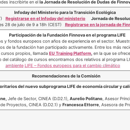
des inscribirte en el
la Jornada de Resolución de Dudas
de Finnov
Infoday del Ministerio para la Transición Ecológica
ST)
Registrarse en el Infoday del ministerio
Jornada de Resolu
es 28 de julio de 9 a 18h (CEST)
Registrarse en la jornada de Fi
Participación de la Fundación Finnova en el programa LIFE
 y fondos europeos con años de experiencia en el sector. Muestra
s de la fundación han participado activamente. Entre los más reci
 cursos propios, llamada
EU Training Platform
,
en la que se ofrec
o del catálogo de cursos encontramos dos relativos al programa L
ambiente
LIFE – Fondos europeos para el cambio climático
Recomendaciones de la Comisión
oritarios del nuevo subprograma LIFE de economía circular y cali
one,
Jefe de Sector, CINEA (D.D2.1),
Aurelio Politano
, Asesor Princ
 de Proyectos, CINEA (D.D2.1) y
Francesca Ettorre
, Asesora de Pr