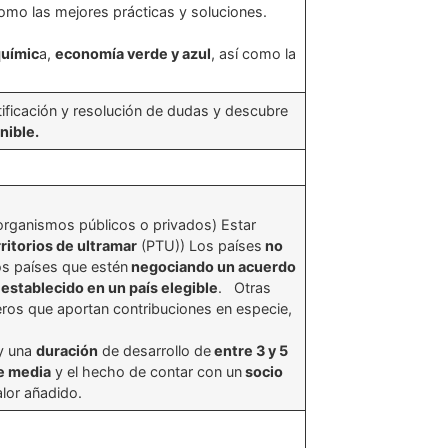
 como las mejores prácticas y soluciones.
químic
a,
economía verde y azul
, así como la
ificación y resolución de dudas y descubre
nible.
rganismos públicos o privados) Estar
ritorios de ultramar
(PTU)) Los países
no
os países que estén
negociando un acuerdo
r
establecido en un país elegible
. Otras
ros que aportan contribuciones en especie,
y una
duración
de desarrollo de
entre 3 y 5
de media
y el hecho de contar con un
socio
alor añadido.