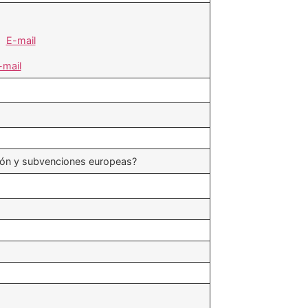
al
E-mail
-mail
ación y subvenciones europeas?