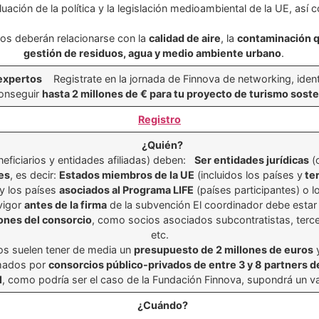
uación de la política y la legislación medioambiental de la UE, así
os deberán relacionarse con la
calidad de aire
, la
contaminación 
gestión de residuos, agua y medio ambiente urbano
.
 expertos
Registrate en la jornada de Finnova de networking, ident
onseguir
hasta 2 millones de € para tu proyecto de turismo soste
Registro
¿Quién?
eneficiarios y entidades afiliadas) deben:
Ser entidades jurídicas
(o
es
, es decir:
Estados miembros de la UE
(incluidos los países y
ter
 y los países
asociados al Programa LIFE
(países participantes) o l
vigor
antes de la firma
de la subvención El coordinador debe esta
ones del consorcio
, como socios asociados subcontratistas, terce
etc.
s suelen tener de media un
presupuesto de 2 millones de euros
mados por
consorcios público-privados de entre 3 y 8 partners 
l
, como podría ser el caso de la Fundación Finnova, supondrá un v
¿Cuándo?