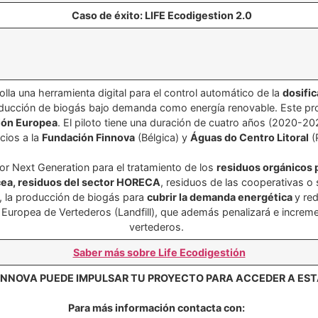
Caso de éxito: LIFE Ecodigestion 2.0
a una herramienta digital para el control automático de la
dosifi
oducción de biogás bajo demanda como energía renovable.​ Este p
ión Europea
. El piloto tiene una duración de cuatro años (2020-20
ios a la
Fundación Finnova
(Bélgica) y
Águas do Centro Litoral
(P
tor Next Generation para el tratamiento de los
residuos orgánicos 
cea, residuos del sector HORECA
, residuos de las cooperativas o
, la producción de biogás para
cubrir la demanda energética
y re
a Europea de Vertederos (Landfill), que además penalizará e increm
vertederos.
Saber más sobre Life Ecodigestión
INNOVA PUEDE IMPULSAR TU PROYECTO PARA ACCEDER A ES
Para más información contacta con: